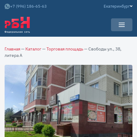
+7 (996) 186-65-63
Екатеринбург
УСЛУГИ
Главная
—
Каталог
—
Торговая площадь
— Свободы ул., 38,
НОВОСТИ
Арендаторам
литера А
КАРЬЕРА
Покупателям
О КОМПАНИИ
Собственникам
АРЕНДНЫЙ БИЗНЕС
О нас
Команда
Контакты
Отзывы