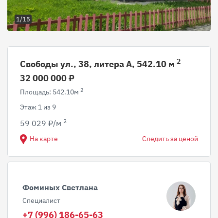
1/15
2
Свободы ул., 38, литера А, 542.10 м
32 000 000 ₽
2
Площадь: 542.10м
Этаж 1 из 9
2
59 029 ₽/м
На карте
Следить за ценой
Фоминых Светлана
Специалист
+7 (996) 186-65-63