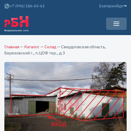
+7 (996) 186-65-63
Екатеринбург
УСЛУГИ
Главная
—
Каталог
—
Склад
— Свердловская область,
НОВОСТИ
Арендаторам
Березовский г., п.ЦОФ тер., д.3
КАРЬЕРА
Покупателям
О КОМПАНИИ
Собственникам
АРЕНДНЫЙ БИЗНЕС
О нас
Команда
Контакты
Отзывы