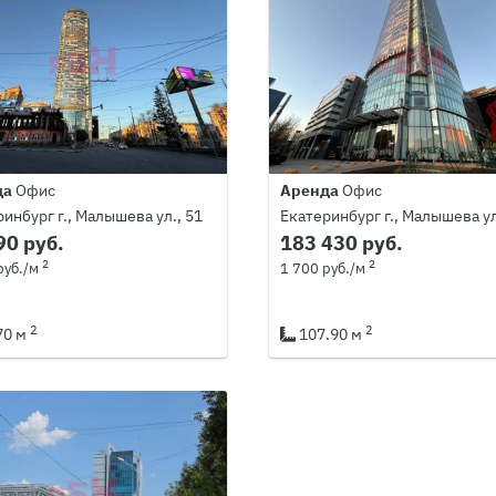
да
Офис
Аренда
Офис
инбург г., Малышева ул., 51
Екатеринбург г., Малышева ул
90 руб.
183 430 руб.
2
2
руб./м
1 700 руб./м
2
2
70 м
107.90 м