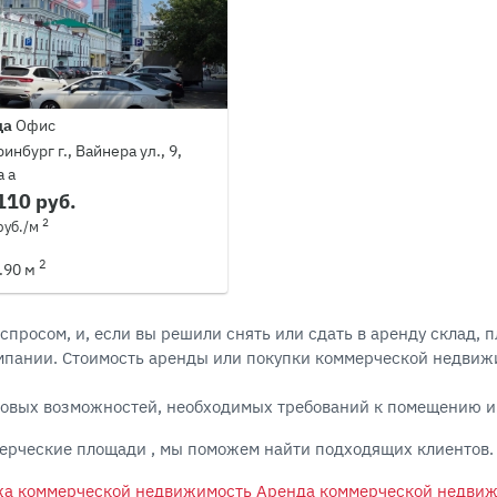
да
Офис
инбург г., Вайнера ул., 9,
 а
110 руб.
2
руб./м
2
.90 м
просом, и, если вы решили снять или сдать в аренду склад, 
омпании. Стоимость аренды или покупки коммерческой недвиж
овых возможностей, необходимых требований к помещению и
ммерческие площади , мы поможем найти подходящих клиентов.
а коммерческой недвижимость
Аренда коммерческой недви