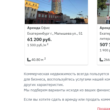
Аренда
Офис
Арен
Екатеринбург г., Малышева ул., 51
Екатер
литера
61 200 руб.
507 
2
1 500 руб./м
1 900 
2
40.80 м
266
Коммерческая недвижимость всегда пользуется с
для бизнеса, воспользуйтесь услугами нашей к
других характеристик.
Мы подберем варианты исходя из ваших финанс
Если вы хотите сдать в аренду или продать ко
Продаж