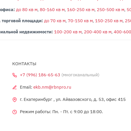
 офиса:
до 80 кв м
,
80-160 кв м
,
160-250 кв м
,
250-500 кв м
,
5
 торговой площади:
до 70 кв м
,
70-150 кв м
,
150-250 кв м
,
25
риальной недвижимости:
100-200 кв м
,
200-400 кв м
,
400-600
КОНТАКТЫ
+7 (996) 186-65-63
(многоканальный)
Email:
ekb.nm@rbnpro.ru
г. Екатеринбург , ул. Айвазовского, д. 53, офис 415
Режим работы: Пн. - Пт. c 9:00 до 18:00.