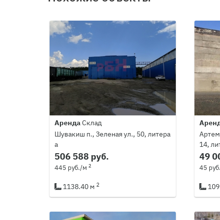
Аренда
Склад
Арен
Шувакиш п., Зеленая ул., 50, литера
Артемо
а
14, ли
506 588 руб.
49 0
2
445 руб./м
45 руб
2
1138.40 м
109