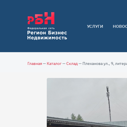
УСЛУГИ
НОВО
Арендаторам
Покупателям
Собственникам
Главная
—
Каталог
—
Склад
— Плеханова ул., 9, литер