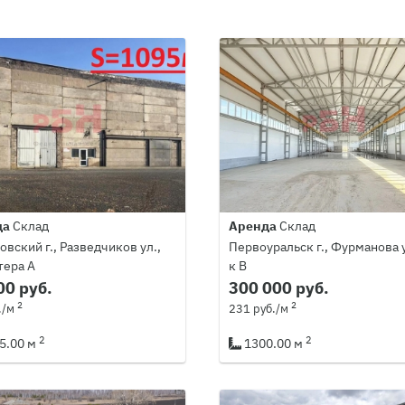
да
Склад
Аренда
Склад
вский г., Разведчиков ул.,
Первоуральск г., Фурманова у
тера А
к В
00 руб.
300 000 руб.
2
2
./м
231 руб./м
2
2
5.00 м
1300.00 м