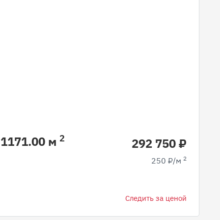
2
, 1171.00 м
292 750 ₽
2
250 ₽/м
Следить за ценой