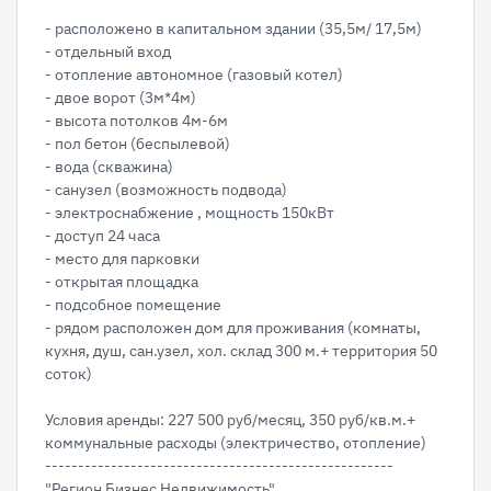
- расположено в капитальном здании (35,5м/ 17,5м)
- отдельный вход
- отопление автономное (газовый котел)
- двое ворот (3м*4м)
- высота потолков 4м-6м
- пол бетон (беспылевой)
- вода (скважина)
- санузел (возможность подвода)
- электроснабжение , мощность 150кВт
- доступ 24 часа
- место для парковки
- открытая площадка
- подсобное помещение
- рядом расположен дом для проживания (комнаты,
кухня, душ, сан.узел, хол. склад 300 м.+ территория 50
соток)
Условия аренды: 227 500 руб/месяц, 350 руб/кв.м.+
коммунальные расходы (электричество, отопление)
-----------------------------------------------------
"Регион Бизнес Недвижимость".