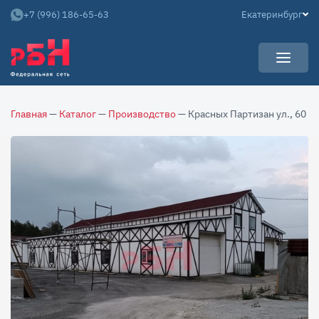
+7 (996) 186-65-63
Екатеринбург
УСЛУГИ
Главная
—
Каталог
—
Производство
— Красных Партизан ул., 60
НОВОСТИ
Арендаторам
КАРЬЕРА
Покупателям
О КОМПАНИИ
Собственникам
АРЕНДНЫЙ БИЗНЕС
О нас
Команда
Контакты
Отзывы