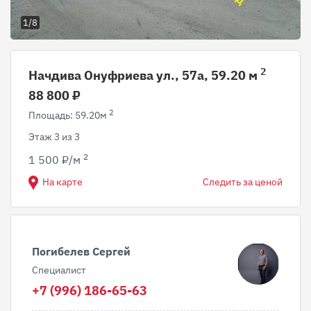
1/8
2
Начдива Онуфриева ул., 57а, 59.20 м
88 800 ₽
2
Площадь: 59.20м
Этаж 3 из 3
2
1 500 ₽/м
На карте
Следить за ценой
Погибелев Сергей
Специалист
+7 (996) 186-65-63