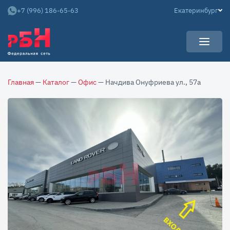
+7 (996) 186-65-63
Екатеринбург
УСЛУГИ
Главная
—
Каталог
—
Офис
— Начдива Онуфриева ул., 57а
НОВОСТИ
Арендаторам
КАРЬЕРА
Покупателям
О КОМПАНИИ
Собственникам
АРЕНДНЫЙ БИЗНЕС
О нас
Команда
Контакты
Отзывы