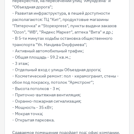
перекрестке, на пересечении улиц "Амундсена" и
"Объездная дорога";
- Развитая инфраструктура, в пешей доступности
располагаются: ТЦ "Кит", продуктовые магазины
"Пятерочка" и "Stopexpress", пункты выдачи заказов
"Ozon", "WB", "Яндекс Маркет", аптека "Вита" и др.;
- В 5-ти минутах ходьбы остановка общественного
транспорта "Ул. Начдива Онуфриева";
- Активный автомобильный трафик;
- Общая площадь - 59.2 кв.м.;
- 3 этаж;
- Отдельный вход с улицы Объездная дорога;
- Косметический ремонт: пол - керамогранит, стены -
обои под покраску, потолок "Армстронг";
- Высота потолков - 3 м;
- Приточно-вытяжная вентиляция;
- Охранно-пожарная сигнализация;
- Мощность - 35 кВт;
- Мокрая точка;
- Открытая парковка.
Сдаваемое помещение подойдет под: офис компании,