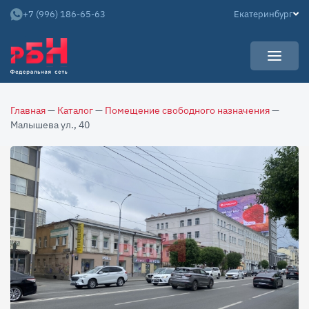
+7 (996) 186-65-63
Екатеринбург
УСЛУГИ
Главная
—
Каталог
—
Помещение свободного назначения
—
НОВОСТИ
Арендаторам
Малышева ул., 40
КАРЬЕРА
Покупателям
О КОМПАНИИ
Собственникам
АРЕНДНЫЙ БИЗНЕС
О нас
Команда
Контакты
Отзывы