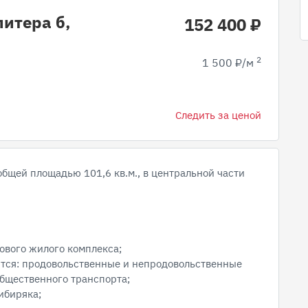
литера б,
152 400 ₽
2
1 500 ₽/м
Следить за ценой
общей площадью 101,6 кв.м., в центральной части
ового жилого комплекса;
ются: продовольственные и непродовольственные
бщественного транспорта;
ибиряка;