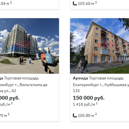
2
2
.04 м
103.60 м
да
Торговая площадь
Аренда
Торговая площадь
инбург г., Вильгельма де
Екатеринбург г., Куйбышева у
а ул., 42
135
000 руб.
150 000 руб.
2
2
руб./м
1 418 руб./м
2
2
70 м
105.80 м