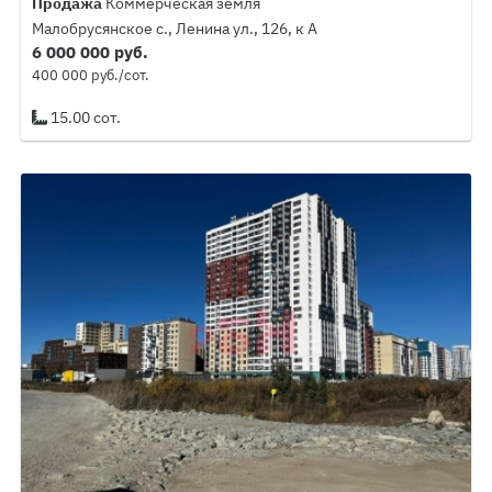
Продажа
Коммерческая земля
Малобрусянское с., Ленина ул., 126, к А
6 000 000 руб.
400 000 руб./сот.
15.00 сот.