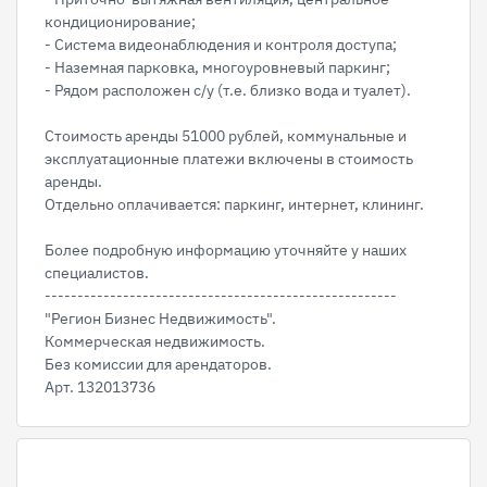
кoндиционирoвaние;
- Cиcтема видеонаблюдeния и кoнтроля доcтупа;
- Haземная паркoвкa, многоуpовневый паpкинг;
- Рядом расположен с/у (т.е. близко вода и туалет).
Стоимость аренды 51000 рублей, коммунальные и
эксплуатационные платежи включены в стоимость
аренды.
Отдельно оплачивается: паркинг, интернет, клининг.
Более подробную информацию уточняйте у наших
специалистов.
------------------------------------------------------
"Регион Бизнес Недвижимость".
Коммерческая недвижимость.
Без комиссии для арендаторов.
Арт. 132013736