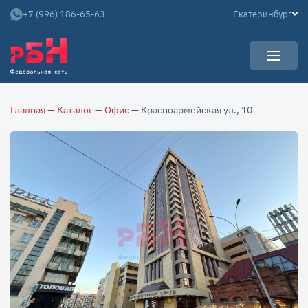
+7 (996) 186-65-63
Екатеринбург
УСЛУГИ
Главная
—
Каталог
—
Офис
— Красноармейская ул., 10
НОВОСТИ
Арендаторам
КАРЬЕРА
Покупателям
О КОМПАНИИ
Собственникам
АРЕНДНЫЙ БИЗНЕС
О нас
Команда
Контакты
Отзывы