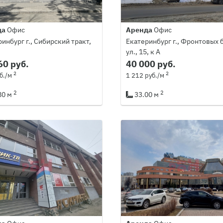
да
Офис
Аренда
Офис
инбург г., Сибирский тракт,
Екатеринбург г., Фронтовых 
ул., 15, к А
60 руб.
40 000 руб.
2
2
б./м
1 212 руб./м
2
2
80 м
33.00 м