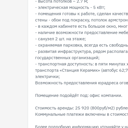
- высота потолков – 2.7 м;
- электрическая мощность - 5 кВт;
- помещения готовы к работе, сделан качест
стены - обои под покраску, потолок армстрон
- в каждом кабинете есть большое окно, мно
- наличие возможности предоставление мебе
- санузел 2 шт. на этаже;
- охраняемая парковка, всегда есть свободны
- развитая инфраструктура, рядом располага
государственных организаций;
- транспортная доступность: в пяти минута
транспорта «Станция Керамик» (автобус 62;7
электрички;
Возможность предоставления юрадреса огов
Помещение подойдёт под: офис компании.
Стоимость аренды: 25 920 (800руб/м2) рублей
Коммунальные платежи включены в стоимост
Более подробную информацию уточняйте у н