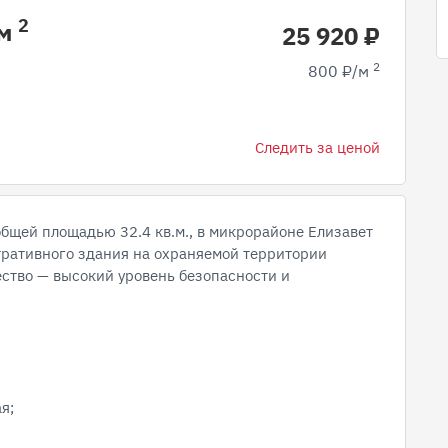
2
 м
25 920 ₽
2
800 ₽/м
Следить за ценой
бщей площадью 32.4 кв.м., в микрорайоне Елизавет
тративного здания на охраняемой территории
ство — высокий уровень безопасности и
я;