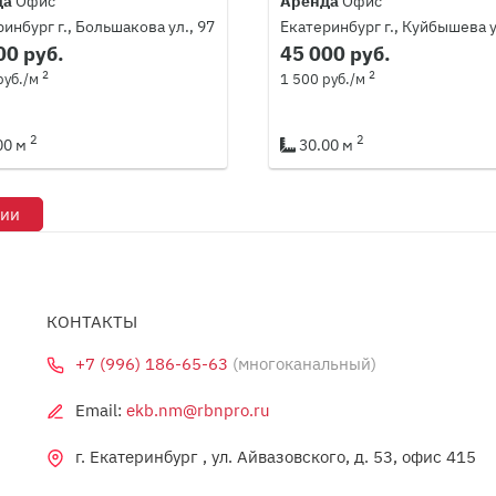
да
Офис
Аренда
Офис
инбург г., Большакова ул., 97
Екатеринбург г., Куйбышева у
00 руб.
45 000 руб.
2
2
руб./м
1 500 руб./м
2
2
00 м
30.00 м
рии
КОНТАКТЫ
+7 (996) 186-65-63
(многоканальный)
Email:
ekb.nm@rbnpro.ru
г. Екатеринбург , ул. Айвазовского, д. 53, офис 415