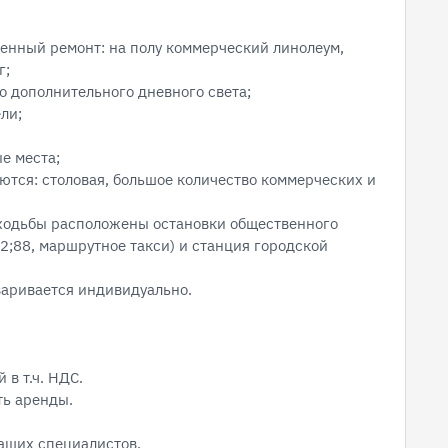
венный ремонт: на полу коммерческий линолеум,
г;
го дополнительного дневного света;
ли;
е места;
ются: столовая, большое количество коммерческих и
х ходьбы расположены остановки общественного
2;88, маршрутное такси) и станция городской
аривается индивидуально.
 в т.ч. НДС.
ь аренды.
аших специалистов.