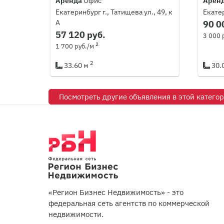
Аренда
Офис
Арен
Екатеринбург г., Татищева ул., 49, к
Екатер
А
90 0
57 120 руб.
3 000 
2
1 700 руб./м
2
33.60 м
30.
Посмотреть другие объявления в этой катего
«Регион Бизнес Недвижимость» - это
федеральная сеть агентств по коммерческой
недвижимости.