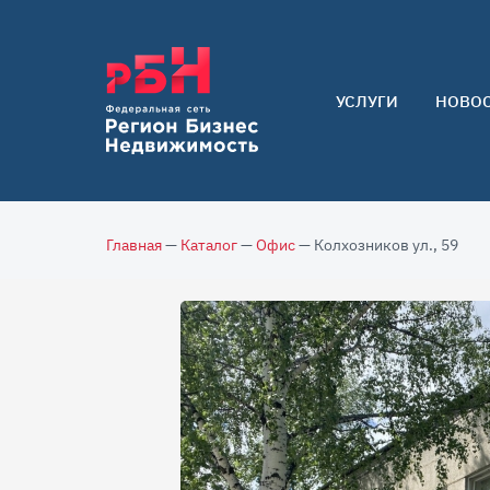
УСЛУГИ
НОВО
Арендаторам
Покупателям
Собственникам
Главная
—
Каталог
—
Офис
— Колхозников ул., 59