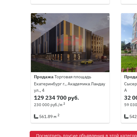
Продажа
Торговая площадь
Прод
Екатеринбург г., Академика Ландау
Сысерт
ул., 4
А
129 234 700 руб.
32 0
2
230 000 руб./м
59 030
2
561.89 м
542
Посмотреть другие объявления в этой катего