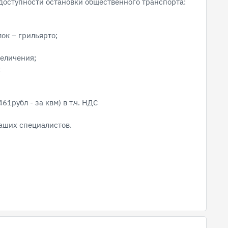
 доступности остановки общественного транспорта:
лок – грильярто;
величения;
;
1рубл - за квм) в т.ч. НДС
аших специалистов.